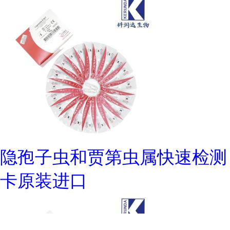
隐孢子虫和贾第虫属快速检测
卡原装进口