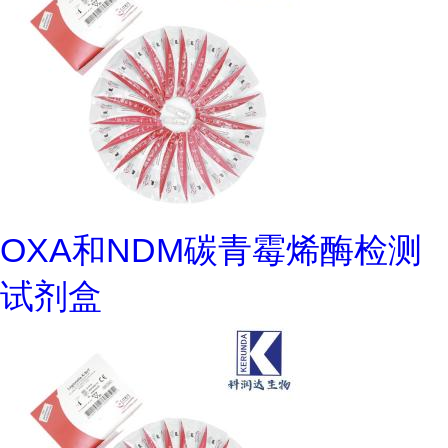
OXA和NDM碳青霉烯酶检测
试剂盒