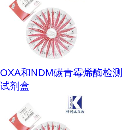
OXA和NDM碳青霉烯酶检测
试剂盒