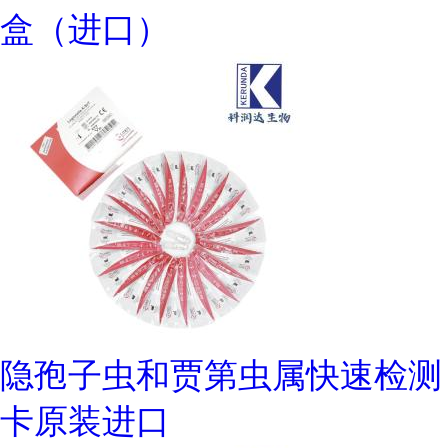
盒（进口）
隐孢子虫和贾第虫属快速检测
卡原装进口