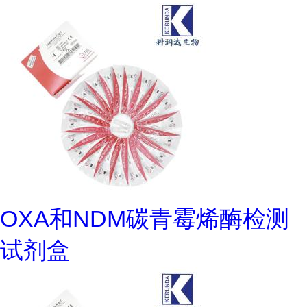
OXA和NDM碳青霉烯酶检测
试剂盒