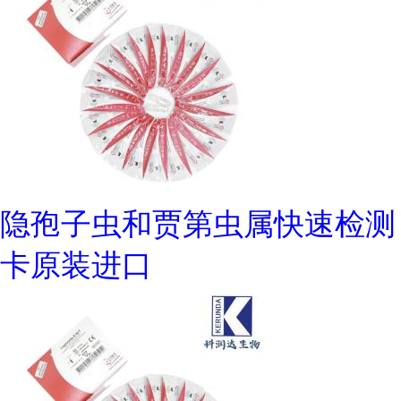
隐孢子虫和贾第虫属快速检测
卡原装进口