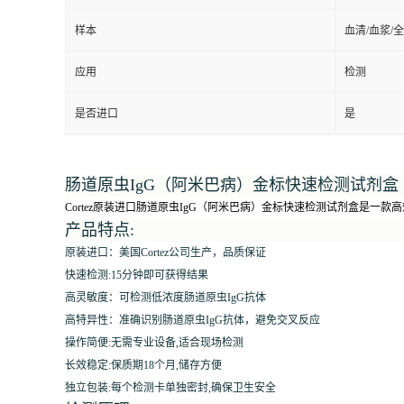
样本
血清/血浆/
应用
检测
是否进口
是
肠道原虫IgG（阿米巴病）金标快速检测试剂盒
Cortez原装进口肠道原虫IgG（阿米巴病）金标快速检测试剂盒是一
产品特点:
原装进口：美国Cortez公司生产，品质保证
快速检测:15分钟即可获得结果
高灵敏度：可检测低浓度肠道原虫IgG抗体
高特异性：准确识别肠道原虫IgG抗体，避免交叉反应
操作简便:无需专业设备,适合现场检测
长效稳定:保质期18个月,储存方便
独立包装:每个检测卡单独密封,确保卫生安全