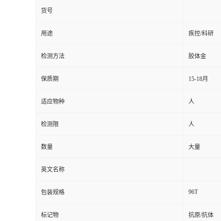
货号
用途
疾控/科研
检测方法
胶体金
保质期
15-18月
适应物种
人
检测限
人
数量
大量
英文名称
96T
包装规格
标记物
抗原/抗体