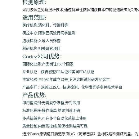
检测原理:
采用胶体金免疫层析技术,通过特异性抗体捕获样本中的肠道原虫IgG抗
适用范围:
医疗机构:消化科、传染科等
疾控中心:阿米巴病流行病学监测
边境检疫:入境人员筛查
科研机构:相关研究项目
Cortez公司优势：
国际化业务:产品销往168个国家
专业认证：获得欧盟CE认证和美国FDA认证
丰富经验:自1989年成立以来,专注诊断试剂研发30余年
产品多样：涵盖ELISA、快速检测、化学发光等多种技术平台
产品优势:
即用型试剂:无需复杂准备,开封即用
标准化程序:操作简单,结果判读明确
多系统兼容:可在多个自动化系统上使用
质量控制:内置质控线,确保检测结果可靠
选择Cortez原装进口肠道原虫IgG（阿米巴病）金标快速检测试剂