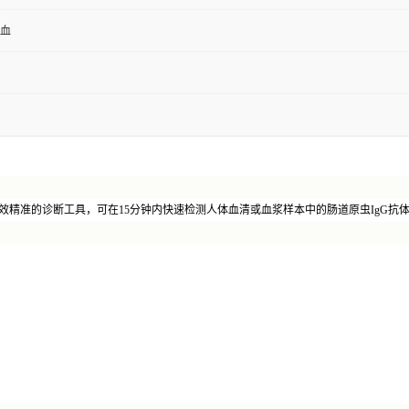
全血
款高效精准的诊断工具，可在15分钟内快速检测人体血清或血浆样本中的肠道原虫IgG抗