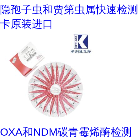
隐孢子虫和贾第虫属快速检测
卡原装进口
OXA和NDM碳青霉烯酶检测