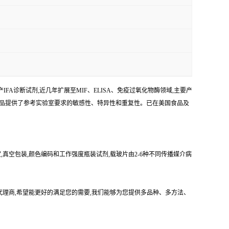
FA诊断试剂,近几年扩展至MIF、ELISA、免疫过氧化物酶领域,主要产
产品提供了参考实验室要求的敏感性、特异性和重复性。已在美国食品及
,真空包装,颜色编码和工作强度瓶装试剂,载玻片由2-6种不同传播媒介病
司的中国代理商,希望能更好的满足您的需要,我们能够为您提供多品种、多方法、