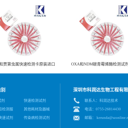
和贾第虫属快速检测卡原装进口
OXA和NDM碳青霉烯酶检测试
类别
深圳市科润达生物工程有限
试剂
快速检测试剂
联系人：科润达技术
目检测服
其他耗材及器械
电话：0755-26814430
快速试剂
传染病检测试剂
邮箱：
kerunda@szonline.n