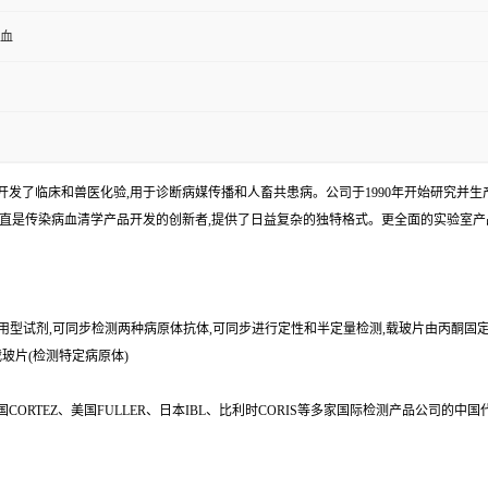
全血
发了临床和兽医化验,用于诊断病媒传播和人畜共患病。公司于1990年开始研究并生产I
一直是传染病血清学产品开发的创新者,提供了日益复杂的独特格式。更全面的实验室
即用型试剂,可同步检测两种病原体抗体,可同步进行定性和半定量检测,载玻片由丙酮固定
载玻片(检测特定病原体)
s、美国CORTEZ、美国FULLER、日本IBL、比利时CORIS等多家国际检测产品公