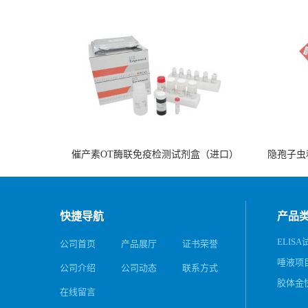
催产素OT酶联免疫检测试剂盒（进口）
隐孢子虫
快捷导航
产品
ELISA
公司首页
产品展厅
证书荣誉
唾液项
公司介绍
公司动态
联系方式
务
胶体金
在线留言