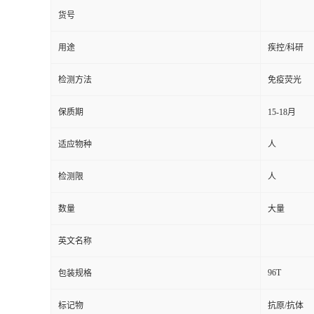
货号
用途
疾控/科研
检测方法
免疫荧光
保质期
15-18月
适应物种
人
检测限
人
数量
大量
英文名称
96T
包装规格
标记物
抗原/抗体