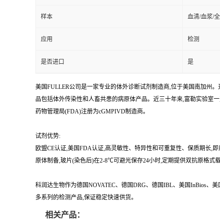
样本
血清/血浆/
应用
检测
是否进口
是
美国FULLER公司是一家专业的体外诊断试剂制造商,位于美国南加州。开
品包括体外传染性和人畜共患的病原体产品。近三十年来,富勒实验室
药物管理局(FDA)注册为cGMPIVD制造商。
试剂优势:
欧盟CE认证,美国FDA认证,高灵敏性、特异性和可重复性、保质期长,
原体制备,玻片(染色后)在2-8℃可避光保存24小时,定期提供双抗原格式
科润达生物作为德国NOVATEC、德国DRG、德国IBL、美国InBio
多系列的检测产品,保证稳定快速供货。
相关产品：