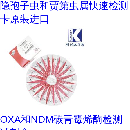
隐孢子虫和贾第虫属快速检测
卡原装进口
OXA和NDM碳青霉烯酶检测