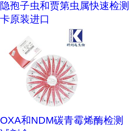
隐孢子虫和贾第虫属快速检测
卡原装进口
OXA和NDM碳青霉烯酶检测