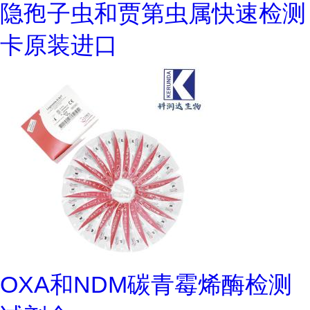
隐孢子虫和贾第虫属快速检测
卡原装进口
OXA和NDM碳青霉烯酶检测