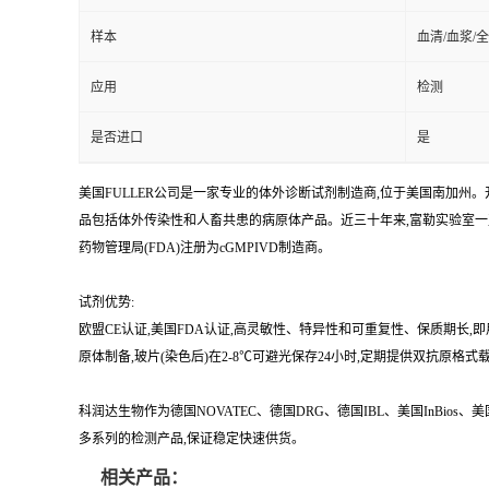
样本
血清/血浆/
应用
检测
是否进口
是
美国FULLER公司是一家专业的体外诊断试剂制造商,位于美国南加州。开
品包括体外传染性和人畜共患的病原体产品。近三十年来,富勒实验室
药物管理局(FDA)注册为cGMPIVD制造商。
试剂优势:
欧盟CE认证,美国FDA认证,高灵敏性、特异性和可重复性、保质期长,
原体制备,玻片(染色后)在2-8℃可避光保存24小时,定期提供双抗原格式
科润达生物作为德国NOVATEC、德国DRG、德国IBL、美国InBio
多系列的检测产品,保证稳定快速供货。
相关产品：