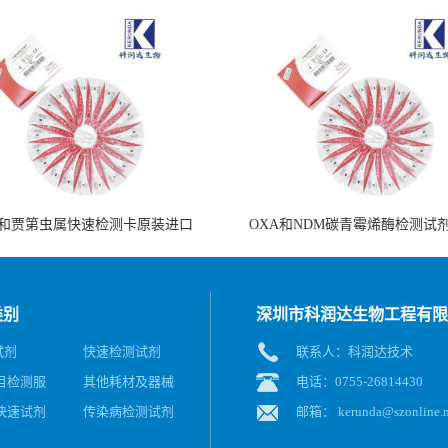
和贾第虫属快速检测卡原装进口
OXA和NDM碳青霉烯酶检测试
类别
深圳市科润达生物工程有限
试剂
快速检测试剂
联系人：科润达技术
目检测服
其他耗材及器械
电话：0755-26814430
快速试剂
传染病检测试剂
邮箱：
kerunda@szonline.n