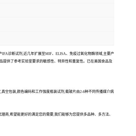
FA诊断试剂,近几年扩展至MIF、ELISA、免疫过氧化物酶领域,主要产
产品提供了参考实验室要求的敏感性、特异性和重复性。已在美国食品及
,真空包装,颜色编码和工作强度瓶装试剂,载玻片由2-6种不同传播媒介病
司的中国代理商,希望能更好的满足您的需要,我们能够为您提供多品种、多方法、