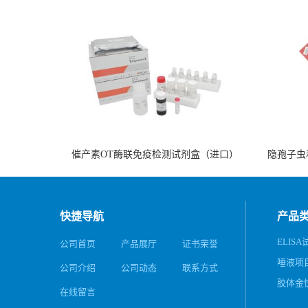
催产素OT酶联免疫检测试剂盒（进口）
隐孢子虫
快捷导航
产品
ELISA
公司首页
产品展厅
证书荣誉
唾液项
公司介绍
公司动态
联系方式
务
胶体金
在线留言