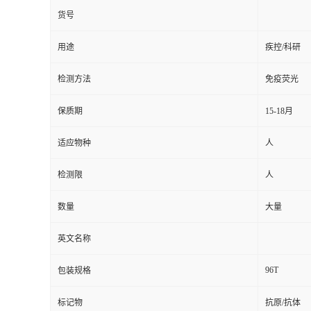
货号
用途
疾控/科研
检测方法
免疫荧光
保质期
15-18月
适应物种
人
检测限
人
数量
大量
英文名称
96T
包装规格
标记物
抗原/抗体