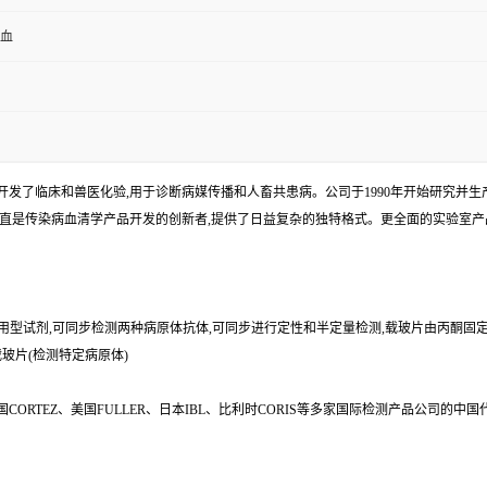
全血
发了临床和兽医化验,用于诊断病媒传播和人畜共患病。公司于1990年开始研究并生产I
一直是传染病血清学产品开发的创新者,提供了日益复杂的独特格式。更全面的实验室
即用型试剂,可同步检测两种病原体抗体,可同步进行定性和半定量检测,载玻片由丙酮固定
载玻片(检测特定病原体)
s、美国CORTEZ、美国FULLER、日本IBL、比利时CORIS等多家国际检测产品公