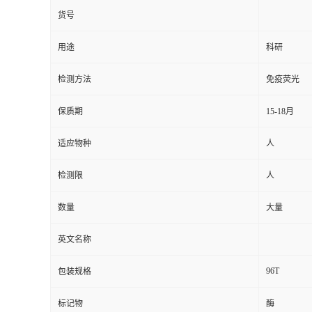
货号
用途
科研
检测方法
免疫荧光
保质期
15-18月
适应物种
人
检测限
人
数量
大量
英文名称
96T
包装规格
标记物
酶