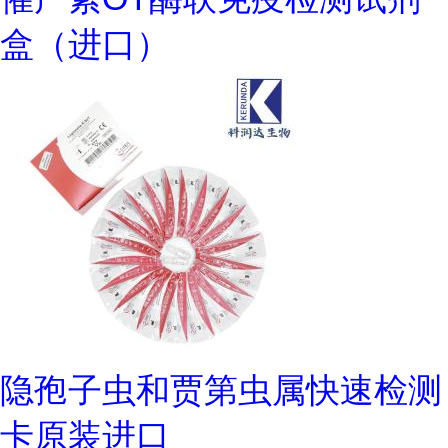
盒（进口）
隐孢子虫和贾第虫属快速检测
卡原装进口