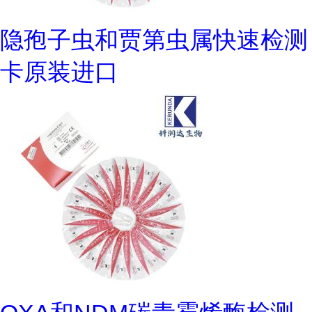
隐孢子虫和贾第虫属快速检测
卡原装进口