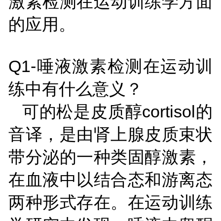
激素检测在运动训练学方面
的应用。
Q1-
唾液激素检测在运动训
练中有什么意义？
可的松是皮质醇
cortisol
的
音译，是
由肾上腺皮质束状
带分泌
的一种类固醇激素
，
在血液中以结合态和游离态
两种形式存在。
在运动训练