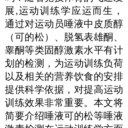
展
,
运动训练学应运而生，
通过对运动员唾液中皮质醇
（可的松）、脱氢表雄酮、
睾酮等类固醇激素水平有计
划的检测，为运动训练负荷
以及相关的营养饮食的安排
提供科学依据，
对提高运动
训练效果非常重要。本文将
简要介绍唾液可的松等唾液