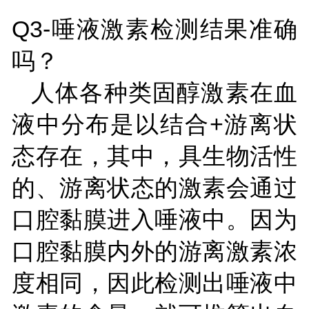
Q3-
唾液激素检测结果准确
吗？
人体各种类固醇激素在血
液中分布是以结合
+
游离状
态存在，其中，具生物活性
的、游离状态的激素会通过
口腔黏膜进入唾液中。因为
口腔黏膜内外的游离激素浓
度相同，因此检测出唾液中