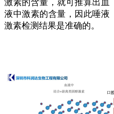
激素的含量，就可推算出血
液中激素的含量，因此唾液
激素检测结果是准确的。