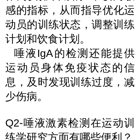
感的指标，
从而指导优化运
动员的训练状态，调整训练
计划和饮食计划。
唾液
IgA
的检测还能提供
运动员身体免疫状态的信
息，及时发现训练过度，减
少伤病。
Q2-
唾液激素检测在运动训
练学研究方面有哪些便利？