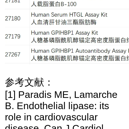
参考文献：
[1]
Paradis ME, Lamarche
B. Endothelial lipase: its
role in cardiovascular
disease. Can J Cardiol.